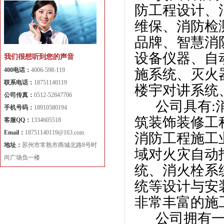
防工程设计、
维保、消防检
品牌、智慧消
设备仪器、自
我们很想听到您的声音
400电话：
4006-598-119
施系统、灭火
联系电话：
18751140119
楼宇对讲系统
公司传真：
0512-52847706
公司具有:消
手机号码：
18910580194
筑装饰装修工
客服QQ：
1334605518
Email：
18751140119@163.com
消防工程施工
地址：
苏州市常熟市商城北路8号时
域对火灾自动
尚广场负一楼
统、消火栓系
统等设计与安
非常丰富的施
公司拥有一批