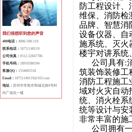
防工程设计、
维保、消防检
品牌、智慧消
设备仪器、自
我们很想听到您的声音
400电话：
4006-598-119
施系统、灭火
联系电话：
18751140119
楼宇对讲系统
公司传真：
0512-52847706
公司具有:消
手机号码：
18910580194
筑装饰装修工
客服QQ：
1334605518
Email：
18751140119@163.com
消防工程施工
地址：
苏州市常熟市商城北路8号时
域对火灾自动
尚广场负一楼
统、消火栓系
统等设计与安
非常丰富的施
公司拥有一批