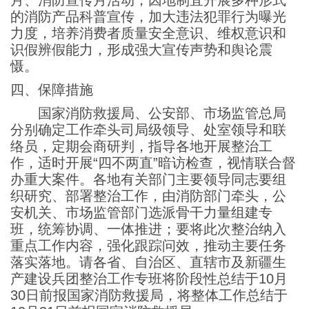
月、消防宣传月活动，因地制宜开展多种形式
的消防产品科普宣传，加大违法犯罪行为曝光
力度，培养消费者质量安全意识、维权意识和
识假辨假能力，形成强大宣传声势和舆论震
慑。
四、保障措施
国家消防救援局、公安部、市场监管总局
分别确定工作牵头司局级领导、处室领导和联
络员，定期会商研判，指导各地开展整治工
作，适时开展“四不两直”暗访检查，视情联合督
办重大案件。各地有关部门主要领导同志要组
织研究、部署整治工作，由消防部门牵头，公
安机关、市场监管部门选派骨干力量组建专
班，统筹协调、一体推进；要将此次整治纳入
重点工作内容，强化跟踪问效，推动主要任务
落实落地。请各省、自治区、直辖市及新疆生
产建设兵团整治工作专班将阶段性总结于10月
30日前报国家消防救援局，将整体工作总结于