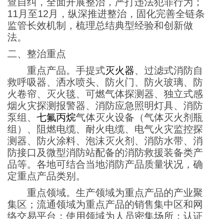
查自纠，全面开展整治，严打违法犯罪行为；
11月至12月，纵深推进整治，固化完善全链条
监管长效机制，梳理总结典型经验和创新做
法。
二、整治重点
重点产品。手提式
灭火器
、过滤式消防自
救呼吸器、洒水喷头、防火门、防火玻璃、防
火卷帘、灭火毯、可燃气体探测器、独立式感
烟火灾探测报警器、消防应急照明灯具、消防
泵组、
七氟丙烷
气体灭火设备（气体灭火剂瓶
组）、阻燃电缆、耐火电缆、电气火灾监控探
测器、防火涂料、泡沫灭火剂、消防水带、消
防接口及微型消防站配备的消防救援装备类产
品等。各地可结合当地消防产品质量状况，确
定重点产品类别。
重点领域。生产领域为重点产品的产业聚
集区；流通领域为重点产品的销售集中区和网
络交易平台；使用领域为人员密集场所；认证